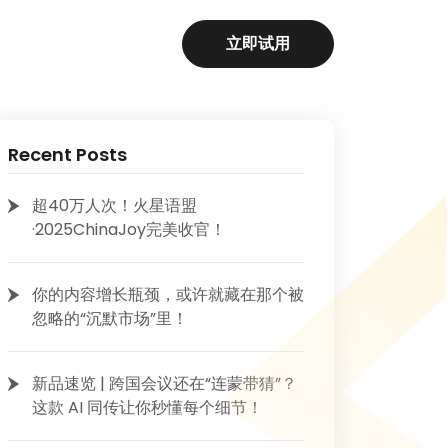
立即试用
Recent Posts
超40万人次！火星语盟
·2025ChinaJoy完美收官！
你的内容增长瓶颈，或许就藏在那个被
忽略的“沉默市场”里！
新品速览 | 跨国会议还在“连蒙带猜”？
这款 AI 同传让你秒懂每个细节！