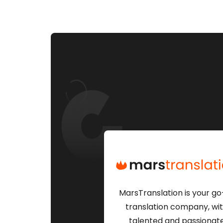
MarsTranslation is your go
translation company, wi
talented and passionat