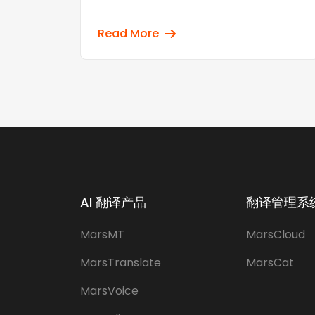
Read More
AI 翻译产品
翻译管理系统
MarsMT
MarsCloud
MarsTranslate
MarsCat
MarsVoice