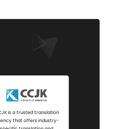
JK is a trusted translation
ency that offers industry-
specific translation and