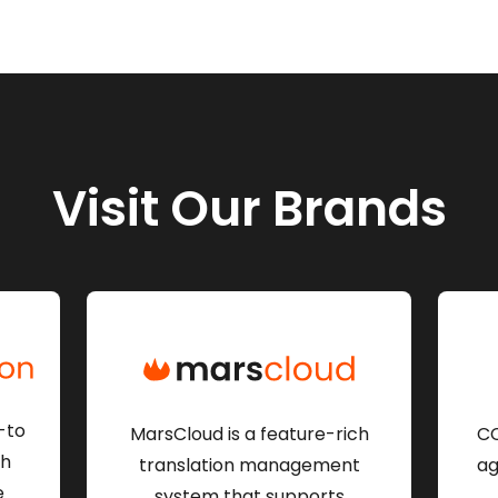
Visit Our Brands
-to
MarsCloud is a feature-rich
CC
th
translation management
ag
e
system that supports