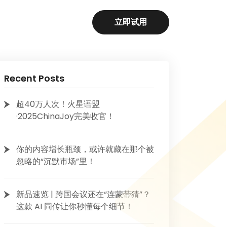
立即试用
Recent Posts
超40万人次！火星语盟
·2025ChinaJoy完美收官！
你的内容增长瓶颈，或许就藏在那个被
忽略的“沉默市场”里！
新品速览 | 跨国会议还在“连蒙带猜”？
这款 AI 同传让你秒懂每个细节！