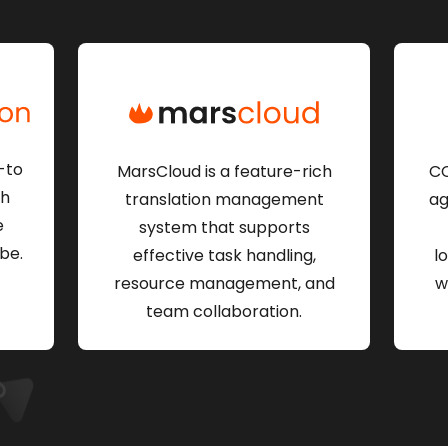
-to
MarsCloud is a feature-rich
CC
th
translation management
ag
e
system that supports
be.
effective task handling,
l
resource management, and
w
team collaboration.