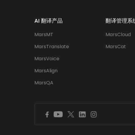
AI 翻译产品
翻译管理系统
MarsMT
MarsCloud
MarsTranslate
MarsCat
MarsVoice
MarsAlign
MarsQA