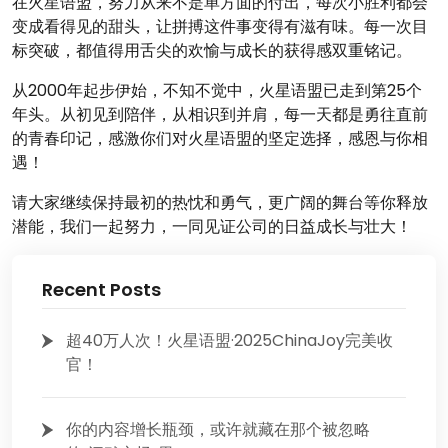
在火星语盟，努力从来不是单方面的付出，每次小胜利都会
变成看得见的甜头，让拼搏这件事变得有滋有味。每一次目
标突破，都值得用舌尖的欢愉与成长的获得感双重铭记。
从2000年起步伊始，不知不觉中，火星语盟已走到第25个
年头。从初见到陪伴，从相识到并肩，每一天都是勇往直前
的青春印记，感激你们对火星语盟的坚定选择，感恩与你相
遇！
请大家继续保持最初的热忱和勇气，更广阔的舞台等你释放
潜能，我们一起努力，一同见证公司的日益成长与壮大！
Recent Posts
超40万人次！火星语盟·2025ChinaJoy完美收
官！
你的内容增长瓶颈，或许就藏在那个被忽略