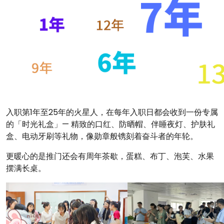
入职第1年至25年的火星人，在每年入职日都会收到一份专属
的「时光礼盒」— 精致的口红、防晒帽、伴睡夜灯、护肤礼
盒、电动牙刷等礼物，像勋章般镌刻着奋斗者的年轮。
更暖心的是推门还会有周年茶歇，蛋糕、布丁、泡芙、水果
摆满长桌。